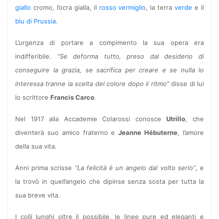
giallo
cromo, l’ocra gialla, il
rosso vermiglio
, la terra
verde
e il
blu di Prussia
.
L’urgenza di portare a compimento la sua opera era
indifferibile.
“Se deforma tutto, preso dal desiderio di
conseguire la grazia, se sacrifica per creare e se nulla lo
interessa tranne la scelta del colore dopo il ritmo”
disse di lui
lo scrittore
Francis Carco
.
Nel 1917 alla Accademie Colarossi conosce
Utrillo
, che
diventerà suo amico fraterno e
Jeanne Hébuterne
, l’amore
della sua vita.
Anni prima scrisse
“La felicità è un angelo dal volto serio”
, e
la trovò in quell’angelo che dipinse senza sosta per tutta la
sua breve vita.
I colli lunghi oltre il possibile, le linee pure ed eleganti e