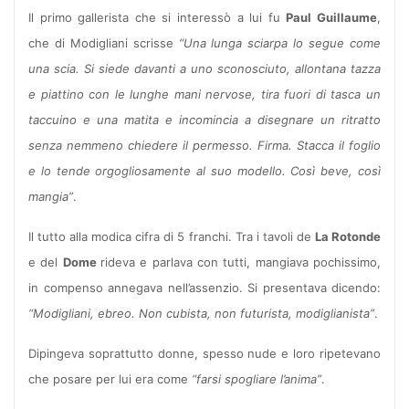
Il primo gallerista che si interessò a lui fu
Paul Guillaume
,
che di Modigliani scrisse
“Una lunga sciarpa lo segue come
una scia. Si siede davanti a uno sconosciuto, allontana tazza
e piattino con le lunghe mani nervose, tira fuori di tasca un
taccuino e una matita e incomincia a disegnare un ritratto
senza nemmeno chiedere il permesso. Firma. Stacca il foglio
e lo tende orgogliosamente al suo modello. Così beve, così
mangia”
.
Il tutto alla modica cifra di 5 franchi. Tra i tavoli de
La Rotonde
e del
Dome
rideva e parlava con tutti, mangiava pochissimo,
in compenso annegava nell’assenzio. Si presentava dicendo:
“Modigliani, ebreo. Non cubista, non futurista, modiglianista”
.
Dipingeva soprattutto donne, spesso nude e loro ripetevano
che posare per lui era come
“farsi spogliare l’anima”
.