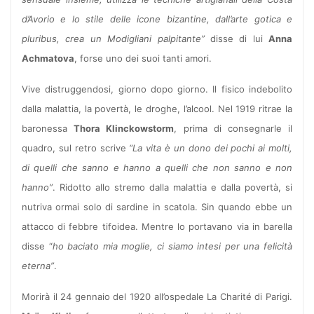
d’Avorio e lo stile delle icone bizantine, dall’arte gotica e
pluribus, crea un Modigliani palpitante”
disse di lui
Anna
Achmatova
, forse uno dei suoi tanti amori.
Vive distruggendosi, giorno dopo giorno. Il fisico indebolito
dalla malattia, la povertà, le droghe, l’alcool. Nel 1919 ritrae la
baronessa
Thora Klinckowstorm
, prima di consegnarle il
quadro, sul retro scrive
“La vita è un dono dei pochi ai molti,
di quelli che sanno e hanno a quelli che non sanno e non
hanno”
. Ridotto allo stremo dalla malattia e dalla povertà, si
nutriva ormai solo di sardine in scatola. Sin quando ebbe un
attacco di febbre tifoidea. Mentre lo portavano via in barella
disse “
ho baciato mia moglie, ci siamo intesi per una felicità
eterna”
.
Morirà il 24 gennaio del 1920 all’ospedale La Charité di Parigi.