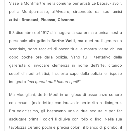
Visse a Montmartre nella comune per artisti Le bateau-lavoir,
poi a Montparnasse, all’Alveare, circondato dai suoi amici
artisti:
Brancusi
,
Picasso
,
Cézanne
.
Il 3 dicembre del 1917 si inaugura la sua prima e unica mostra
personale alla galleria
Berthe Weill
, ma quei nudi generano
scandalo, sono tacciati di oscenità e la mostra viene chiusa
dopo poche ore dalla polizia. Vano fu il tentativo della
gallerista di invocare clemenza in nome dell’arte, citando
secoli di nudi artistici, il solerte capo della polizia le rispose
indignato
“ma questi nudi hanno i peli!”
.
Ma Modigliani, detto Modì in un gioco di assonanze sonore
con maudit (maledetto) continuava imperterrito a dipingere.
Era velocissimo, gli bastavano una o due sedute e per far
asciugare prima i colori li diluiva con l’olio di lino. Nella sua
tavolozza c’erano pochi e precisi colori: il bianco di piombo, il