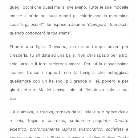
quegli occhi che quasi mai si svelavano. Tutte le sue modelle
messe a nudo nei suoi quadri gli chiedevano la medesima
cosa
“e gli occhi?”
, lui rispose a Jeanne
“dipingerò i tuoi occhi
quando conoscerò la tua anima”
.
Ebbero una figlia, Giovanna, ma erano troppo poveri per
crescerla, fu affidata ad una balia. Non c’era spazio per altro,
solo l’arte e il loro reciproco amore. Per lui la giovanissima
Jeanne troncò i rapporti con la famiglia che osteggiava
quell’amore con un italiano, più grande di lei, povero e per
giunta ebreo. Ma lei amava solo lui. Respirava solo la sua
aria.
Lui la amava, la tradiva, tornava da lei.
“Nelle sue opere rivela
e cela, toglie e accresce, seduce e acquieta. Questo
eclettico, profondamente ispirato aristocratico, socialista e
sensuale insieme, utilizza le tecniche artigianali della Costa