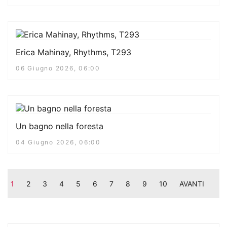
Erica Mahinay, Rhythms, T293
06 Giugno 2026, 06:00
Un bagno nella foresta
04 Giugno 2026, 06:00
1
2
3
4
5
6
7
8
9
10
AVANTI