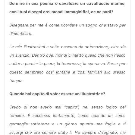
Dormire in una peonia o cavalcare un cavalluccio marino,
con i tuoi disegni crei mondi immaginifici, ce ne parli?
Disegnare per me è come ricordare un sogno che stavo per
dimenticare.
Le mie illustrazioni a volte nascono da un’emozione, altre da
un silenzio. Dentro quei mondi ci metto quello che non riesco
a dire a parole: la paura, la tenerezza, la speranza. Forse per
questo sembrano così lontane e così familiari allo stesso
tempo.
Quando hai capito di voler essere un’illustratrice?
Credo di non averlo mai “capito”, nel senso logico del
termine. È successo lentamente, come quando un seme
germoglia sottoterra e un giorno spunta una foglia e ti
accorgi che era sempre stato lì. Ho sempre disegnato, ma