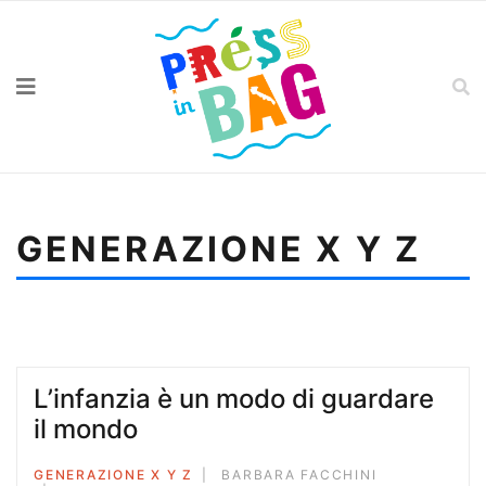
GENERAZIONE X Y Z
Sei qui:
Home
Generazione X Y Z
Il quarto femminismo
L’infanzia è un modo di guardare
il mondo
GENERAZIONE X Y Z
BARBARA FACCHINI