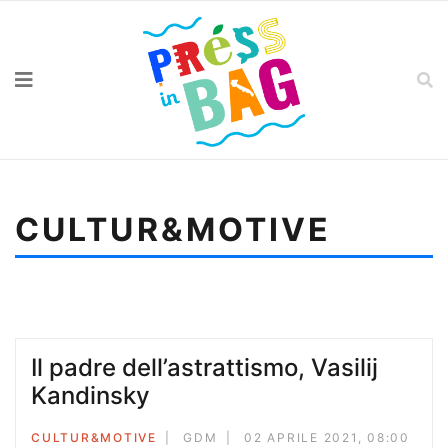
CULTUR&MOTIVE
Sei qui:
Home
Cultur&motive
Alberi, intrecci e ricordi
Il padre dell’astrattismo, Vasilij
Kandinsky
CULTUR&MOTIVE
GDM
02 APRILE 2021, 08:00