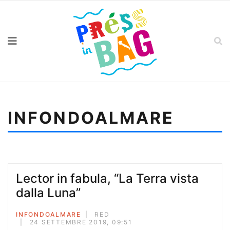
INFONDOALMARE
Sei qui:
Home
Infondoalmare
Tre cuori al lampone
Lector in fabula, “La Terra vista
dalla Luna”
INFONDOALMARE
RED
24 SETTEMBRE 2019, 09:51