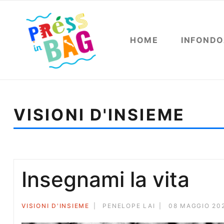
HOME
INFOND
VISIONI D'INSIEME
Sei qui:
Home
Visioni d'insieme
Emilia Barbato e Il
Insegnami la vita
VISIONI D'INSIEME
PENELOPE LAI
08 MAGGIO 202