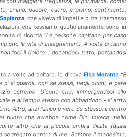
pera con maggiore frequenza, le più marce, come:
ltà, anima, pudore, cuore, eroismo, sentimento,
 Sapienza
, che viveva di impeti e ci ha trasmesso
 relazioni che tessiamo quotidianamente sono in
nito ci ricorda
“Le persone capitano per caso
mpiono la vita di insegnamenti. A volte ci fanno
egnandoci il dolore… donandoci tutto, portandosi
oltà a volte ad abitare, lo diceva
Elsa Morante
“E
ci si guarda, con se stessi, negli occhi, e pare
cizio estremo. Dicono che, immergendosi allo
iale e al tempo stesso con abbandono - si arrivi
ltimo Altro, anzi l’unico e vero Se stesso, il centro
uel punto che avrebbe nome Dio. Invece, nello
rto altro che la piccola ombra diluita (quasi
eta segregato dentro di me. Sempre il medesimo,