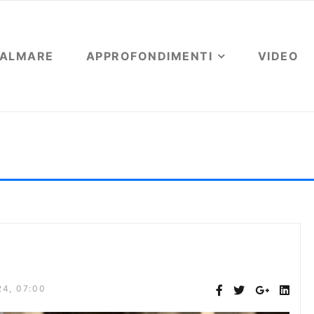
OALMARE
APPROFONDIMENTI
VIDEO
 rigo tra i rami del sambuco
4, 07:00