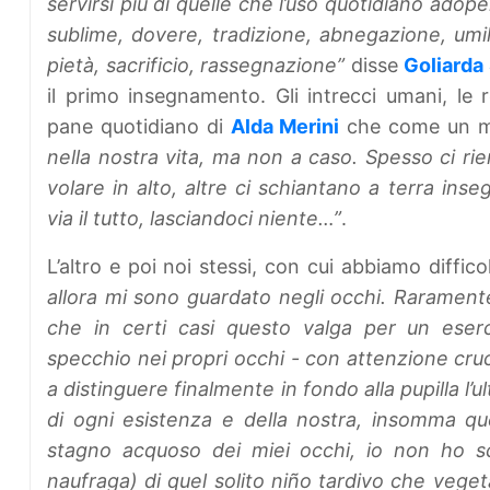
servirsi più di quelle che l’uso quotidiano ado
sublime, dovere, tradizione, abnegazione, umi
pietà, sacrificio, rassegnazione”
disse
Goliarda
il primo insegnamento. Gli intrecci umani, le
pane quotidiano di
Alda Merini
che come un mo
nella nostra vita, ma non a caso. Spesso ci rie
volare in alto, altre ci schiantano a terra ins
via il tutto, lasciandoci niente…”
.
L’altro e poi noi stessi, con cui abbiamo diffic
allora mi sono guardato negli occhi. Raramente 
che in certi casi questo valga per un eser
specchio nei propri occhi - con attenzione cruc
a distinguere finalmente in fondo alla pupilla l’u
di ogni esistenza e della nostra, insomma q
stagno acquoso dei miei occhi, io non ho sco
naufraga) di quel solito niño tardivo che veg