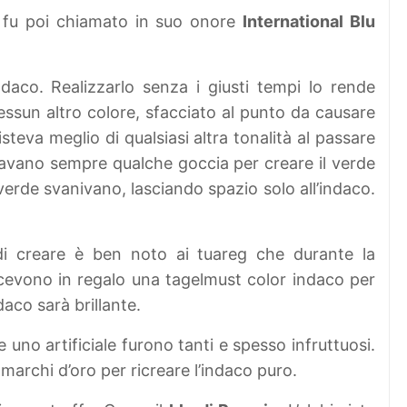
e fu poi chiamato in suo onore
International Blu
indaco. Realizzarlo senza i giusti tempi lo rende
essun altro colore, sfacciato al punto da causare
steva meglio di qualsiasi altra tonalità al passare
lavano sempre qualche goccia per creare il verde
l verde svanivano, lasciando spazio solo all’indaco.
i creare è ben noto ai tuareg che durante la
cevono in regalo una tagelmust color indaco per
daco sarà brillante.
e uno artificiale furono tanti e spesso infruttuosi.
i marchi d’oro per ricreare l’indaco puro.