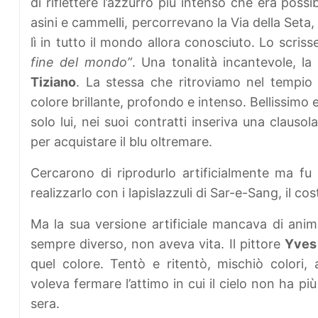
di riflettere l’azzurro più intenso che era poss
asini e cammelli, percorrevano la Via della Seta,
lì in tutto il mondo allora conosciuto. Lo scri
fine del mondo”
. Una tonalità incantevole, la
Tiziano
. La stessa che ritroviamo nel tempio 
colore brillante, profondo e intenso. Bellissimo
solo lui, nei suoi contratti inseriva una claus
per acquistare il blu oltremare.
Cercarono di riprodurlo artificialmente ma fu 
realizzarlo con i lapislazzuli di Sar-e-Sang, il c
Ma la sua versione artificiale mancava di anim
sempre diverso, non aveva vita. Il pittore
Yves 
quel colore. Tentò e ritentò, mischiò colori, 
voleva fermare l’attimo in cui il cielo non ha p
sera.