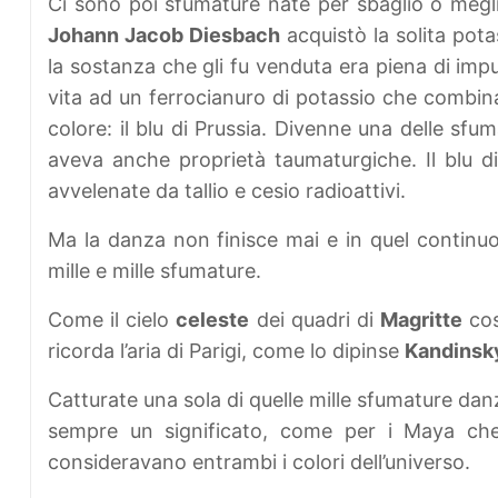
Ci sono poi sfumature nate per sbaglio o megl
Johann Jacob Diesbach
acquistò la solita potas
la sostanza che gli fu venduta era piena di imp
vita ad un ferrocianuro di potassio che combina
colore: il blu di Prussia. Divenne una delle sfu
aveva anche proprietà taumaturgiche. Il blu di
avvelenate da tallio e cesio radioattivi.
Ma la danza non finisce mai e in quel contin
mille e mille sfumature.
Come il cielo
celeste
dei quadri di
Magritte
cos
ricorda l’aria di Parigi, come lo dipinse
Kandinsk
Catturate una sola di quelle mille sfumature d
sempre un significato, come per i Maya che 
consideravano entrambi i colori dell’universo.