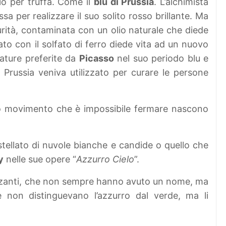
io per truffa. Come il
blu di Prussia
. L’alchimista
sa per realizzare il suo solito rosso brillante. Ma
urità, contaminata con un olio naturale che diede
to con il solfato di ferro diede vita ad un nuovo
mature preferite da
Picasso
nel suo periodo blu e
 Prussia veniva utilizzato per curare le persone
uo movimento che è impossibile fermare nascono
tellato di nuvole bianche e candide o quello che
y
nelle sue opere “
Azzurro Cielo
”.
anzanti, che non sempre hanno avuto un nome, ma
non distinguevano l’azzurro dal verde, ma li