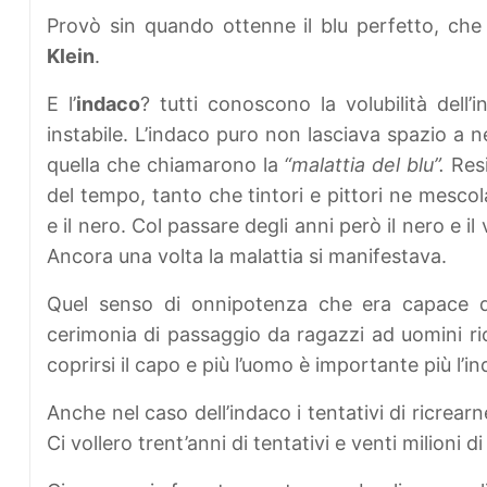
Provò sin quando ottenne il blu perfetto, ch
Klein
.
E l’
indaco
? tutti conoscono la volubilità dell’
instabile. L’indaco puro non lasciava spazio a n
quella che chiamarono la
“malattia del blu”.
Resi
del tempo, tanto che tintori e pittori ne mesco
e il nero. Col passare degli anni però il nero e i
Ancora una volta la malattia si manifestava.
Quel senso di onnipotenza che era capace d
cerimonia di passaggio da ragazzi ad uomini ri
coprirsi il capo e più l’uomo è importante più l’in
Anche nel caso dell’indaco i tentativi di ricrearn
Ci vollero trent’anni di tentativi e venti milioni d