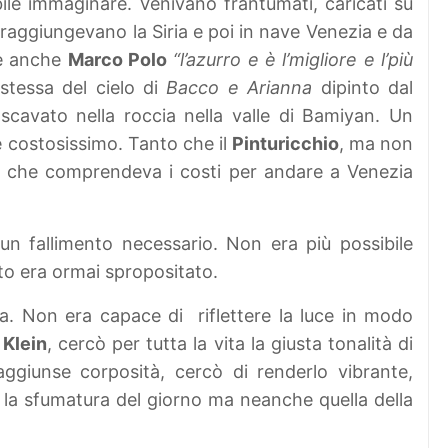
ibile immaginare. Venivano frantumati, caricati su
 raggiungevano la Siria e poi in nave Venezia e da
sse anche
Marco Polo
“l’azurro e è l’migliore e l’più
 stessa del cielo di
Bacco e Arianna
dipinto dal
scavato nella roccia nella valle di Bamiyan. Un
 e costosissimo. Tanto che il
Pinturicchio
, ma non
ola che comprendeva i costi per andare a Venezia
un fallimento necessario. Non era più possibile
osto era ormai spropositato.
a. Non era capace di riflettere la luce in modo
Klein
, cercò per tutta la vita la giusta tonalità di
aggiunse corposità, cercò di renderlo vibrante,
iù la sfumatura del giorno ma neanche quella della