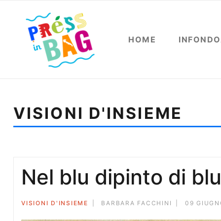
HOME
INFOND
VISIONI D'INSIEME
Sei qui:
Home
Visioni d'insieme
Le affinità elettiv
Nel blu dipinto di bl
VISIONI D'INSIEME
BARBARA FACCHINI
09 GIUGN