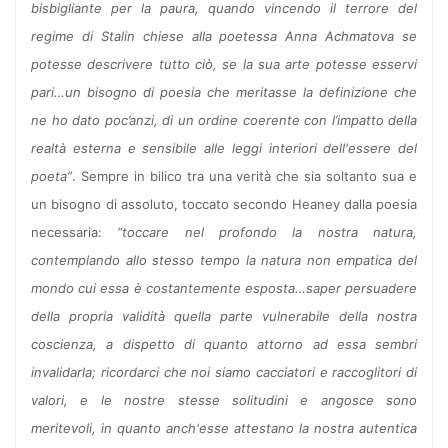
bisbigliante per la paura, quando vincendo il terrore del
regime di Stalin chiese alla poetessa Anna Achmatova se
potesse descrivere tutto ciò, se la sua arte potesse esservi
pari…un bisogno di poesia che meritasse la definizione che
ne ho dato poc’anzi, di un ordine coerente con l’impatto della
realtà esterna e sensibile alle leggi interiori dell'essere del
poeta”
. Sempre in bilico tra una verità che sia soltanto sua e
un bisogno di assoluto, toccato secondo Heaney dalla poesia
necessaria:
“toccare nel profondo la nostra natura,
contemplando allo stesso tempo la natura non empatica del
mondo cui essa è costantemente esposta…saper persuadere
della propria validità quella parte vulnerabile della nostra
coscienza, a dispetto di quanto attorno ad essa sembri
invalidarla; ricordarci che noi siamo cacciatori e raccoglitori di
valori, e le nostre stesse solitudini e angosce sono
meritevoli, in quanto anch'esse attestano la nostra autentica