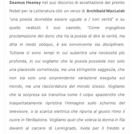
Seamus Heaney
nel suo discorso di accettazione del premio
Nobel per la Letteratura citò un verso di
Archibald MacLeish
“una poesia dovrebbe essere uguale a / non verità”
e su
quello realizzò il suo castello.
“Come orgogliosa
proclamazione del dono che ha la poesia di dire la verità, ma
dirla in modo obliquo, è sia convincente sia disciplinare.
Tuttavia ci sono tempi in cui subentra una necessità più
profonda, in cui vogliamo che la poesia possieda non solo
una piacevole correttezza, ma una stringente saggezza, che
non sia solo una sorprendente variazione eseguita sul
mondo, ma una riaccordatura del mondo stesso. Vogliamo
che la sorpresa sia transitiva come il colpo spazientito che
inaspettatamente ripristina l'immagine sullo schermo del
televisore, o la scarica elettrica che riporta al giusto ritmo il
cuore in fibrillazione. Vogliamo quel che voleva la donna in fila
davanti al carcere di Leningrado, livida per il freddo e