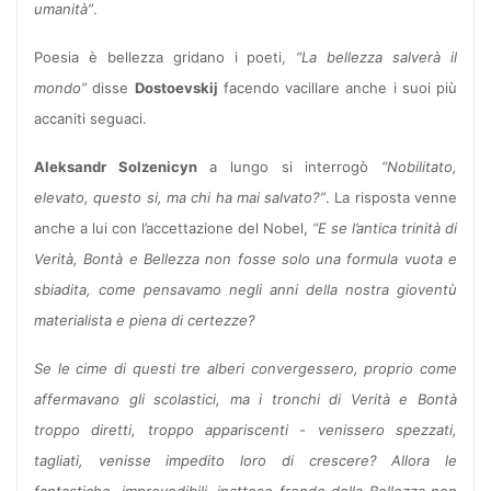
umanità”
.
Poesia è bellezza gridano i poeti,
“La bellezza salverà il
mondo”
disse
Dostoevskij
facendo vacillare anche i suoi più
accaniti seguaci.
Aleksandr Solzenicyn
a lungo si interrogò
“Nobilitato,
elevato, questo si, ma chi ha mai salvato?”
. La risposta venne
anche a lui con l’accettazione del Nobel,
“E se l’antica trinità di
Verità, Bontà e Bellezza non fosse solo una formula vuota e
sbiadita, come pensavamo negli anni della nostra gioventù
materialista e piena di certezze?
Se le cime di questi tre alberi convergessero, proprio come
affermavano gli scolastici, ma i tronchi di Verità e Bontà
troppo diretti, troppo appariscenti - venissero spezzati,
tagliati, venisse impedito loro di crescere? Allora le
fantastiche, imprevedibili, inattese fronde della Bellezza non