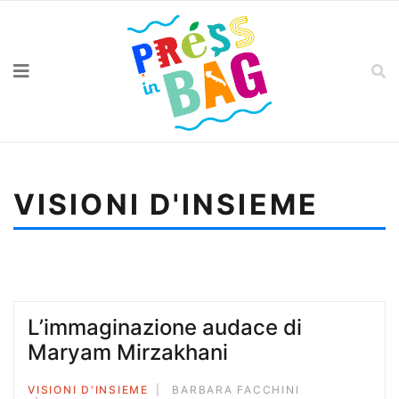
VISIONI D'INSIEME
Sei qui:
Home
Visioni d'insieme
Marcela Serrano, noi che ci vogliamo così bene
L’immaginazione audace di
Maryam Mirzakhani
VISIONI D'INSIEME
BARBARA FACCHINI