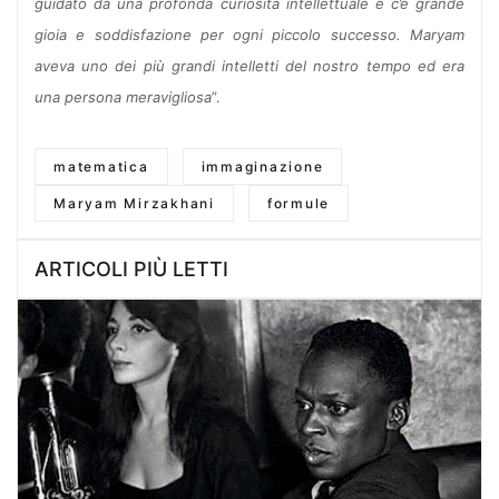
guidato da una profonda curiosità intellettuale e c’è grande
gioia e soddisfazione per ogni piccolo successo. Maryam
aveva uno dei più grandi intelletti del nostro tempo ed era
una persona meravigliosa
”.
matematica
immaginazione
Maryam Mirzakhani
formule
ARTICOLI PIÙ LETTI