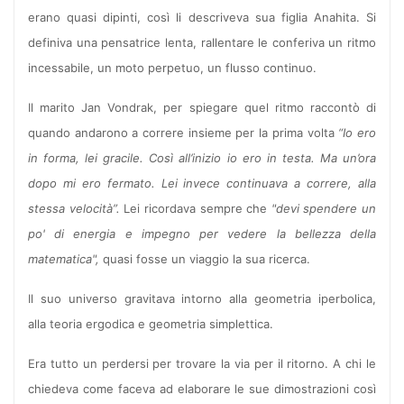
erano quasi dipinti, così li descriveva sua figlia Anahita. Si
definiva una pensatrice lenta, rallentare le conferiva un ritmo
incessabile, un moto perpetuo, un flusso continuo.
Il marito Jan Vondrak, per spiegare quel ritmo raccontò di
quando andarono a correre insieme per la prima volta
“Io ero
in forma, lei gracile. Così all’inizio io ero in testa. Ma un’ora
dopo mi ero fermato. Lei invece continuava a correre, alla
stessa velocità”.
Lei ricordava sempre che
"devi spendere un
po' di energia e impegno per vedere la bellezza della
matematica",
quasi fosse un viaggio la sua ricerca.
Il suo universo gravitava intorno alla geometria iperbolica,
alla teoria ergodica e geometria simplettica.
Era tutto un perdersi per trovare la via per il ritorno. A chi le
chiedeva come faceva ad elaborare le sue dimostrazioni così