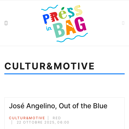
CULTUR&MOTIVE
Sei qui:
Home
Cultur&motive
Paul Dirac e la formula dell’amore
José Angelino, Out of the Blue
CULTUR&MOTIVE
RED
22 OTTOBRE 2025, 06:00