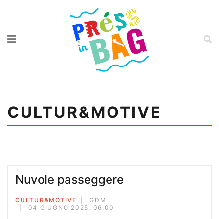
CULTUR&MOTIVE
Sei qui:
Home
Cultur&motive
Trotter, lo sguardo oltre la corrente
Nuvole passeggere
CULTUR&MOTIVE
GDM
04 GIUGNO 2025, 06:00