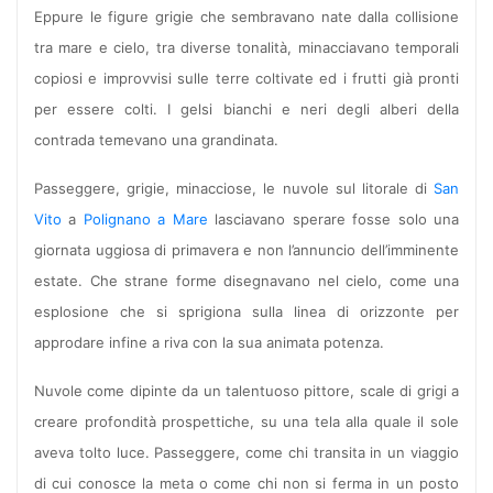
Eppure le figure grigie che sembravano nate dalla collisione
tra mare e cielo, tra diverse tonalità, minacciavano temporali
copiosi e improvvisi sulle terre coltivate ed i frutti già pronti
per essere colti. I gelsi bianchi e neri degli alberi della
contrada temevano una grandinata.
Passeggere, grigie, minacciose, le nuvole sul litorale di
San
Vito
a
Polignano a Mare
lasciavano sperare fosse solo una
giornata uggiosa di primavera e non l’annuncio dell’imminente
estate. Che strane forme disegnavano nel cielo, come una
esplosione che si sprigiona sulla linea di orizzonte per
approdare infine a riva con la sua animata potenza.
Nuvole come dipinte da un talentuoso pittore, scale di grigi a
creare profondità prospettiche, su una tela alla quale il sole
aveva tolto luce. Passeggere, come chi transita in un viaggio
di cui conosce la meta o come chi non si ferma in un posto