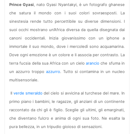
Prince Gyasi
, nato Gyasi Nyantakyi, è un fotografo ghanese
che satura il mondo con i suoi colori sovraesposti. La
sinestesia rende tutto percettibile su diverse dimensioni. I
suoi occhi mostrano un’Africa diversa da quella disegnata dai
canoni occidentali. Inizia giovanissimo con un iphone a
immortale il suo mondo, dove i mercoledì sono acquamarina.
Dove ogni emozione è un colore e li associa per contrasto. La
terra fucsia della sua Africa con un cielo
arancio
che sfuma in
un azzurro troppo
azzurro
. Tutto si contamina in un nucleo
multisensoriale.
Il
verde smeraldo
del cielo si avvicina al turchese del mare. In
primo piano i bambini, le ragazze, gli anziani di un continente
raccontato da chi gli è figlio. Sceglie gli ultimi, gli emarginati,
che diventano fulcro e anima di ogni sua foto. Ne esalta la
pura bellezza, in un tripudio gioioso di sensazioni.