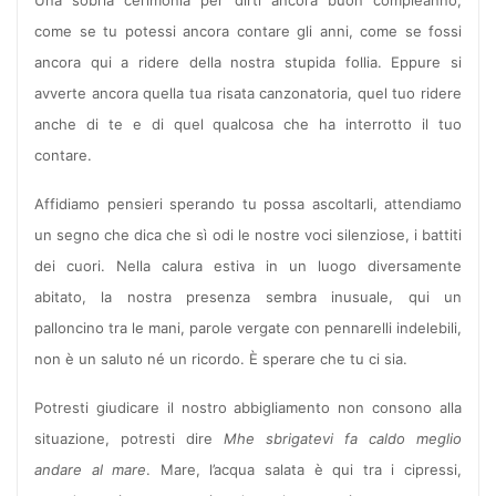
Una sobria cerimonia per dirti ancora buon compleanno,
come se tu potessi ancora contare gli anni, come se fossi
ancora qui a ridere della nostra stupida follia. Eppure si
avverte ancora quella tua risata canzonatoria, quel tuo ridere
anche di te e di quel qualcosa che ha interrotto il tuo
contare.
Affidiamo pensieri sperando tu possa ascoltarli, attendiamo
un segno che dica che sì odi le nostre voci silenziose, i battiti
dei cuori. Nella calura estiva in un luogo diversamente
abitato, la nostra presenza sembra inusuale, qui un
palloncino tra le mani, parole vergate con pennarelli indelebili,
non è un saluto né un ricordo. È sperare che tu ci sia.
Potresti giudicare il nostro abbigliamento non consono alla
situazione, potresti dire
Mhe sbrigatevi fa caldo meglio
andare al mare
. Mare, l’acqua salata è qui tra i cipressi,