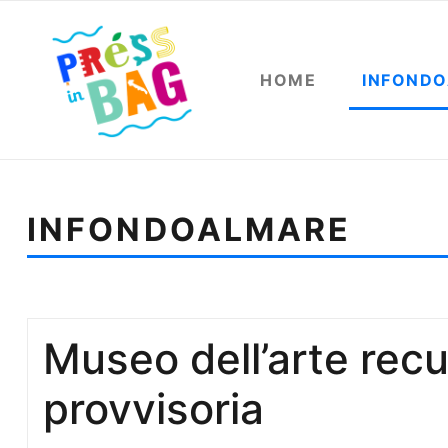
HOME
INFOND
INFONDOALMARE
Sei qui:
Home
Infondoalmare
Guido Harari in most
Museo dell’arte rec
provvisoria