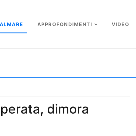
OALMARE
APPROFONDIMENTI
VIDEO
ra a Ferrara
uperata, dimora