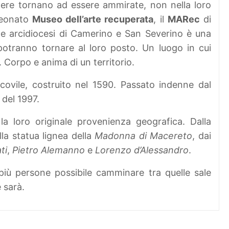
opere tornano ad essere ammirate, non nella loro
 neonato
Museo dell’arte recuperata
, il
MARec
di
e arcidiocesi di Camerino e San Severino è una
otranno tornare al loro posto. Un luogo in cui
 Corpo e anima di un territorio.
covile, costruito nel 1590. Passato indenne dal
 del 1997.
la loro originale provenienza geografica. Dalla
la statua lignea della
Madonna di Macereto
, dai
ti
,
Pietro Alemanno
e
Lorenzo d’Alessandro
.
iù persone possibile camminare tra quelle sale
 sarà.