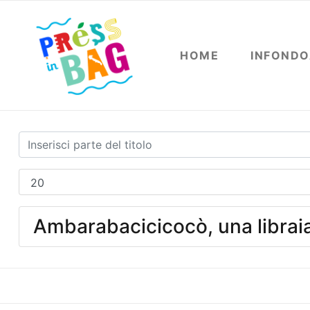
HOME
INFOND
Ambarabacicicocò, una librai