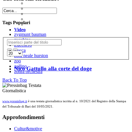
Tags Popolari
Video
zygmunt bauman
zucchine
Zucchero
Zucca
zora neale hurston
zoo
zollino
Nico Gattullo alla corte del doge
zohra orchestra
Back To Top
www.pressinbag.it
è una testata giornalistica iscritta al n. 10/2021 del Registro della Stampa
del Tribunale di Bari del 10/05/2021.
Approfondimenti
Cultur&motive