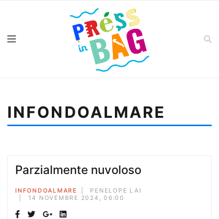
INFONDOALMARE
Sei qui:
Home
Infondoalmare
La finestra sul nulla
Parzialmente nuvoloso
INFONDOALMARE
PENELOPE LAI
14 NOVEMBRE 2024, 06:00