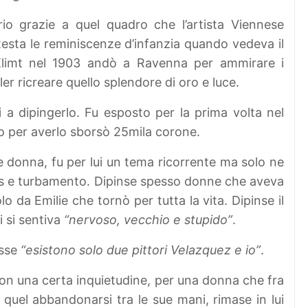
io grazie a quel quadro che l’artista Viennese
testa le reminiscenze d’infanzia quando vedeva il
Klimt nel 1903 andò a Ravenna per ammirare i
er ricreare quello splendore di oro e luce.
 a dipingerlo. Fu esposto per la prima volta nel
ro per averlo sborsò 25mila corone.
 e donna, fu per lui un tema ricorrente ma solo ne
caos e turbamento. Dipinse spesso donne che aveva
lo da Emilie che tornò per tutta la vita. Dipinse il
i si sentiva
“nervoso, vecchio e stupido”
.
isse
“esistono solo due pittori Velazquez e io”
.
on una certa inquietudine, per una donna che fra
quel abbandonarsi tra le sue mani, rimase in lui