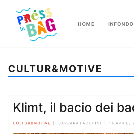
HOME
INFOND
CULTUR&MOTIVE
Sei qui:
Home
Cultur&motive
Luci e ombre di Aur
Klimt, il bacio dei ba
CULTUR&MOTIVE
BARBARA FACCHINI
14 APRILE 