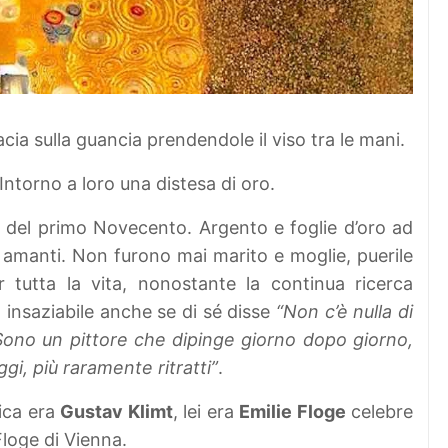
 bacia sulla guancia prendendole il viso tra le mani.
Intorno a loro una distesa di oro.
mo del primo Novecento. Argento e foglie d’oro ad
e amanti. Non furono mai marito e moglie, puerile
 tutta la vita, nonostante la continua ricerca
 insaziabile anche se di sé disse
“Non c’è nulla di
Sono un pittore che dipinge giorno dopo giorno,
gi, più raramente ritratti”
.
ica era
Gustav Klimt
, lei era
Emilie Floge
celebre
Floge di Vienna.