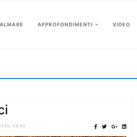
OALMARE
APPROFONDIMENTI
VIDEO
elio Amendola
ci
2020, 08:00