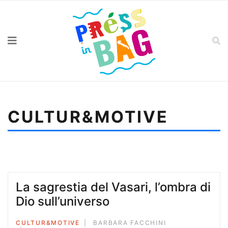
CULTUR&MOTIVE
Sei qui:
Home
Cultur&motive
Lasciare andare, solcare il mare
La sagrestia del Vasari, l’ombra di
Dio sull’universo
CULTUR&MOTIVE
BARBARA FACCHINI