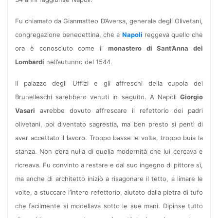
Fu chiamato da Gianmatteo D’Aversa, generale degli Olivetani,
congregazione benedettina, che a
Napoli
reggeva quello che
ora è conosciuto come il
monastero di Sant’Anna dei
Lombardi
nell’autunno del 1544.
Il palazzo degli Uffizi e gli affreschi della cupola del
Brunelleschi sarebbero venuti in seguito. A Napoli
Giorgio
Vasari
avrebbe dovuto affrescare il refettorio dei padri
olivetani, poi diventato sagrestia, ma ben presto si pentì di
aver accettato il lavoro. Troppo basse le volte, troppo buia la
stanza. Non c’era nulla di quella modernità che lui cercava e
ricreava. Fu convinto a restare e dal suo ingegno di pittore sì,
ma anche di architetto iniziò a risagonare il tetto, a limare le
volte, a stuccare l’intero refettorio, aiutato dalla pietra di tufo
che facilmente si modellava sotto le sue mani. Dipinse tutto