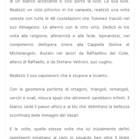
di un bianco accecante e così portò la luce. La sua luce.
Realizzò un ciclo pittorico in tre campate, realizzò una volta
celeste con tutte le 48 costellazioni che Tolomeo tracciò nel
suo Almagesto. Le alternò con le otto virtù. Dedicò le tre
volta alla religione, all’eternità e alla fede. Ispirandosi, nel
compimento dell’opera intera alla Cappella Sistina di
Michelangelo. Aiutato nei lavori da Raffaellino del Colle,
allievo di Raffaello, e da Stefano Veltroni, suo cugino.
Realizzò il suo capolavoro che è stupore e incanto.
Con la geometria perfetta di ottagoni, triangoli, rettangoli,
cerchi e ovali, misura spazi che altrimenti sarebbero infiniti. Il
bianco cede il passo all’oro e al blu che delimitano la bellezza
sconfinata delle immagini del Vasari.
E le volte, quelle stesse volte che lui inizialmente definì
opprimenti innalzano al cielo lo sguardo ben oltre il limite