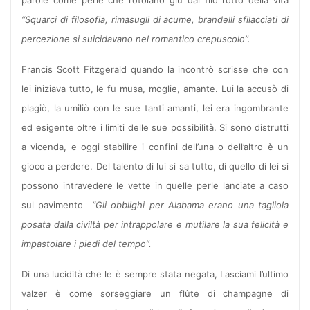
“Squarci di filosofia, rimasugli di acume, brandelli sfilacciati di
percezione si suicidavano nel romantico crepuscolo”.
Francis Scott Fitzgerald quando la incontrò scrisse che con
lei iniziava tutto, le fu musa, moglie, amante. Lui la accusò di
plagiò, la umiliò con le sue tanti amanti, lei era ingombrante
ed esigente oltre i limiti delle sue possibilità. Si sono distrutti
a vicenda, e oggi stabilire i confini dell’una o dell’altro è un
gioco a perdere. Del talento di lui si sa tutto, di quello di lei si
possono intravedere le vette in quelle perle lanciate a caso
sul pavimento
“Gli obblighi per Alabama erano una tagliola
posata dalla civiltà per intrappolare e mutilare la sua felicità e
impastoiare i piedi del tempo”.
Di una lucidità che le è sempre stata negata, Lasciami l’ultimo
valzer è come sorseggiare un flûte di champagne di