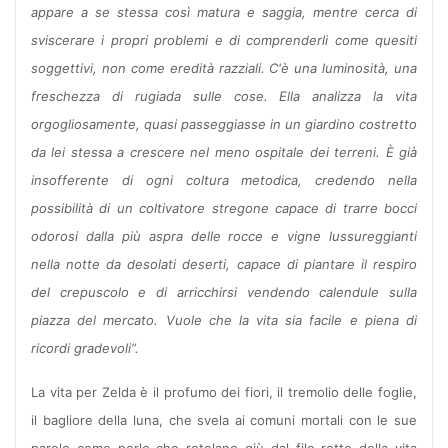
appare a se stessa così matura e saggia, mentre cerca di
sviscerare i propri problemi e di comprenderli come quesiti
soggettivi, non come eredità razziali. C'è una luminosità, una
freschezza di rugiada sulle cose. Ella analizza la vita
orgogliosamente, quasi passeggiasse in un giardino costretto
da lei stessa a crescere nel meno ospitale dei terreni. È già
insofferente di ogni coltura metodica, credendo nella
possibilità di un coltivatore stregone capace di trarre bocci
odorosi dalla più aspra delle rocce e vigne lussureggianti
nella notte da desolati deserti, capace di piantare il respiro
del crepuscolo e di arricchirsi vendendo calendule sulla
piazza del mercato. Vuole che la vita sia facile e piena di
ricordi gradevoli”.
La vita per Zelda è il profumo dei fiori, il tremolio delle foglie,
il bagliore della luna, che svela ai comuni mortali con le sue
parole come perle che rotolano giù dal filo rotto della vita