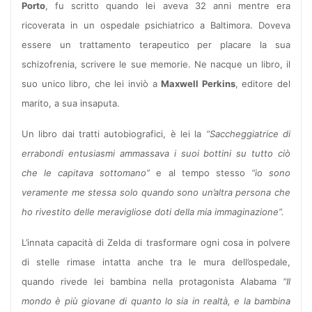
Porto
, fu scritto quando lei aveva 32 anni mentre era
ricoverata in un ospedale psichiatrico a Baltimora. Doveva
essere un trattamento terapeutico per placare la sua
schizofrenia, scrivere le sue memorie. Ne nacque un libro, il
suo unico libro, che lei inviò a
Maxwell Perkins
, editore del
marito, a sua insaputa.
Un libro dai tratti autobiografici, è lei la
“Saccheggiatrice di
errabondi entusiasmi ammassava i suoi bottini su tutto ciò
che le capitava sottomano”
e al tempo stesso
“io sono
veramente me stessa solo quando sono un’altra persona che
ho rivestito delle meravigliose doti della mia immaginazione”.
L’innata capacità di Zelda di trasformare ogni cosa in polvere
di stelle rimase intatta anche tra le mura dell’ospedale,
quando rivede lei bambina nella protagonista Alabama
“Il
mondo è più giovane di quanto lo sia in realtà, e la bambina