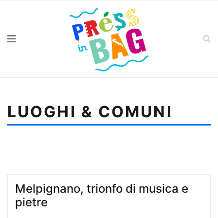
LUOGHI & COMUNI
Sei qui:
Home
Luoghi & Comuni
Museo della ceramica di Grottaglie, storia
contemporanea
Melpignano, trionfo di musica e
pietre