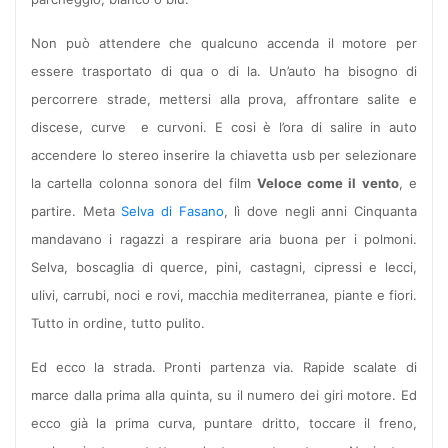
Non può attendere che qualcuno accenda il motore per
essere trasportato di qua o di la. Un’auto ha bisogno di
percorrere strade, mettersi alla prova, affrontare salite e
discese, curve e curvoni. E cosi è l’ora di salire in auto
accendere lo stereo inserire la chiavetta usb per selezionare
la cartella colonna sonora del film
Veloce come il vento
, e
partire. Meta
Selva di Fasano
, lì dove negli anni Cinquanta
mandavano i ragazzi a respirare aria buona per i polmoni.
Selva, boscaglia di querce, pini, castagni, cipressi e lecci,
ulivi, carrubi, noci e rovi, macchia mediterranea, piante e fiori.
Tutto in ordine, tutto pulito.
Ed ecco la strada. Pronti partenza via. Rapide scalate di
marce dalla prima alla quinta, su il numero dei giri motore. Ed
ecco già la prima curva, puntare dritto, toccare il freno,