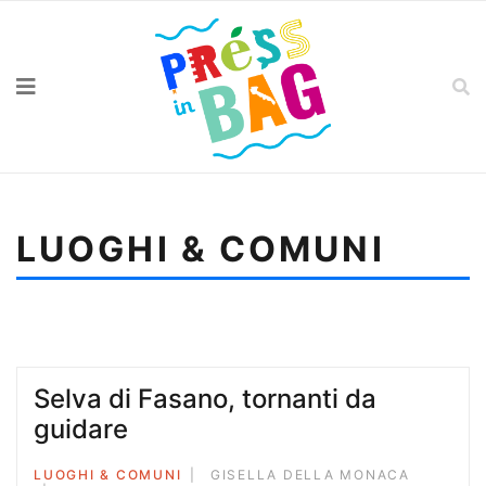
LUOGHI & COMUNI
Sei qui:
Home
Luoghi & Comuni
Torre Pali e la leggenda dell’isola della fanciulla
Selva di Fasano, tornanti da
guidare
LUOGHI & COMUNI
GISELLA DELLA MONACA