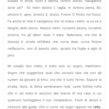
scalare in terza, tutto a destra, contro sterzo. Navigatore
dove sei? 50 metri destra 1, taglia, in sinistra piena, 80,
sinistra 5, apre, sinistra 3, dosso. Freno! O finisci nel fosso.
Fa anche le rime il navigatore che mi indica i metri, la curva e
l’angolo dello sterzo. Macino metri, tornante destra, tornante
sinistra, tra gli alberi vedo il mare. Rallentare, ora che la
discesa è strada asfaltata che curva dopo curva finisce
nell’azzurro, non di questo cielo, sprazzi tra foglie e aghi di
pino.
Mi sveglio d’un tratto, è stato solo un sogno, mattiniero.
Sogno che suggerisce quel che vorresti fare ma non dà
numeri da giocare al lotto, ora che è tutto fermo. Eppure la
strada, l’auto, la Selva sembravano reali, come l’ultima volta
che ci sei stata in autunno alla ricerca di una casa in cui
qualcuno festeggiava il suo compleanno. Fiumi di alcool e
nessuno alla guida. Che si corre nei sogni oppure nei
rally
.