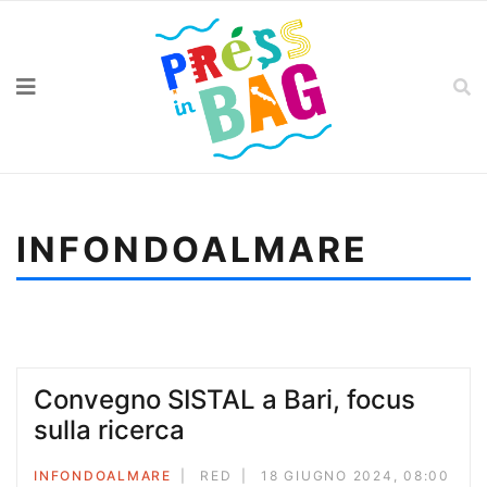
INFONDOALMARE
Sei qui:
Home
Infondoalmare
Lungomare di libri, Bari segna la rotta
Convegno SISTAL a Bari, focus
sulla ricerca
INFONDOALMARE
RED
18 GIUGNO 2024, 08:00