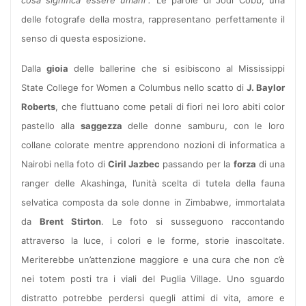
delle fotografe della mostra, rappresentano perfettamente il
senso di questa esposizione.
Dalla
gioia
delle ballerine che si esibiscono al Mississippi
State College for Women a Columbus nello scatto di
J. Baylor
Roberts
, che fluttuano come petali di fiori nei loro abiti color
pastello alla
saggezza
delle donne samburu, con le loro
collane colorate mentre apprendono nozioni di informatica a
Nairobi nella foto di
Ciril Jazbec
passando per la
forza
di una
ranger delle Akashinga, l’unità scelta di tutela della fauna
selvatica composta da sole donne in Zimbabwe, immortalata
da
Brent Stirton
. Le foto si susseguono raccontando
attraverso la luce, i colori e le forme, storie inascoltate.
Meriterebbe un’attenzione maggiore e una cura che non c’è
nei totem posti tra i viali del Puglia Village. Uno sguardo
distratto potrebbe perdersi quegli attimi di vita, amore e