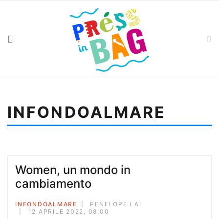
INFONDOALMARE
Sei qui:
Home
Infondoalmare
Camminiamo da soli
Women, un mondo in
cambiamento
INFONDOALMARE
PENELOPE LAI
12 APRILE 2022, 08:00