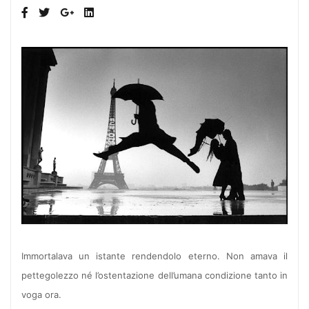
Immortalava un istante rendendolo eterno. Non amava il
pettegolezzo né l’ostentazione dell’umana condizione tanto in
voga ora.