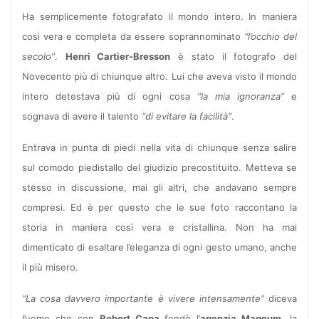
Ha semplicemente fotografato il mondo intero. In maniera
così vera e completa da essere soprannominato
“l’occhio del
secolo”
.
Henri Cartier-Bresson
è stato il fotografo del
Novecento più di chiunque altro. Lui che aveva visto il mondo
intero detestava più di ogni cosa
“la mia ignoranza”
e
sognava di avere il talento
“di evitare la facilità”
.
Entrava in punta di piedi nella vita di chiunque senza salire
sul comodo piedistallo del giudizio precostituito. Metteva se
stesso in discussione, mai gli altri, che andavano sempre
compresi. Ed è per questo che le sue foto raccontano la
storia in maniera così vera e cristallina. Non ha mai
dimenticato di esaltare l’eleganza di ogni gesto umano, anche
il più misero.
“La cosa davvero importante è vivere intensamente”
diceva
l’uomo che con
Robert Capa
fondò l’
agenzia Magnum
, la