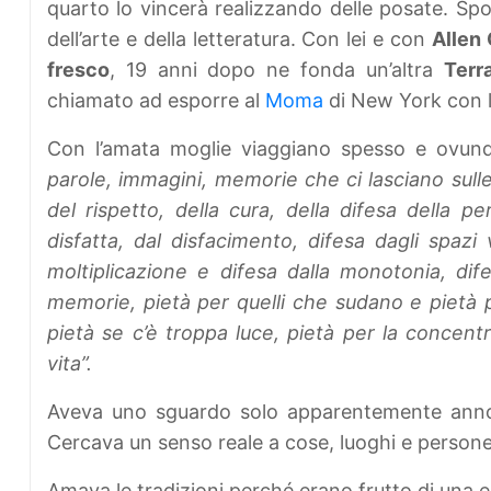
quarto lo vincerà realizzando delle posate. Sp
dell’arte e della letteratura. Con lei e con
Allen
fresco
, 19 anni dopo ne fonda un’altra
Terr
chiamato ad esporre al
Moma
di New York con 
Con l’amata moglie viaggiano spesso e ovun
parole, immagini, memorie che ci lasciano sulle 
del rispetto, della cura, della difesa della per
disfatta, dal disfacimento, difesa dagli spazi 
moltiplicazione e difesa dalla monotonia, dife
memorie, pietà per quelli che sudano e pietà p
pietà se c’è troppa luce, pietà per la concentr
vita”.
Aveva uno sguardo solo apparentemente annoia
Cercava un senso reale a cose, luoghi e persone
Amava le tradizioni perché erano frutto di una e