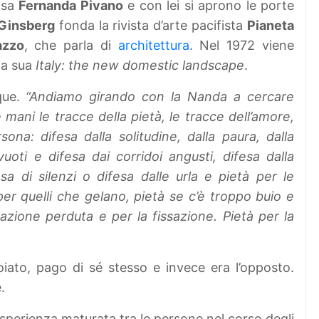
osa
Fernanda Pivano
e con lei si aprono le porte
 Ginsberg
fonda la rivista d’arte pacifista
Pianeta
azzo
, che parla di
architettura
. Nel 1972 viene
la sua
Italy: the new domestic landscape
.
que.
“Andiamo girando con la Nanda a cercare
mani le tracce della pietà, le tracce dell’amore,
sona: difesa dalla solitudine, dalla paura, dalla
vuoti e difesa dai corridoi angusti, difesa dalla
sa di silenzi o difesa dalle urla e pietà per le
er quelli che gelano, pietà se c’è troppo buio e
azione perduta e per la fissazione. Pietà per la
to, pago di sé stesso e invece era l’opposto.
.
sperienza maturata tra le persone nel corso degli