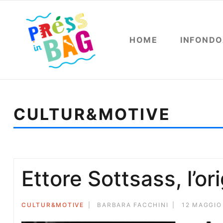
HOME
INFOND
CULTUR&MOTIVE
Sei qui:
Home
Cultur&motive
Ettore Sottsass, l’ori
Ettore Sottsass, l’or
CULTUR&MOTIVE
BARBARA FACCHINI
12 MAGGIO 