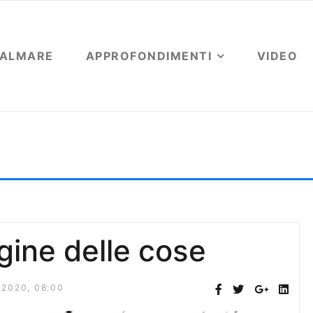
OALMARE
APPROFONDIMENTI
VIDEO
gine delle cose
igine delle cose
2020, 08:00