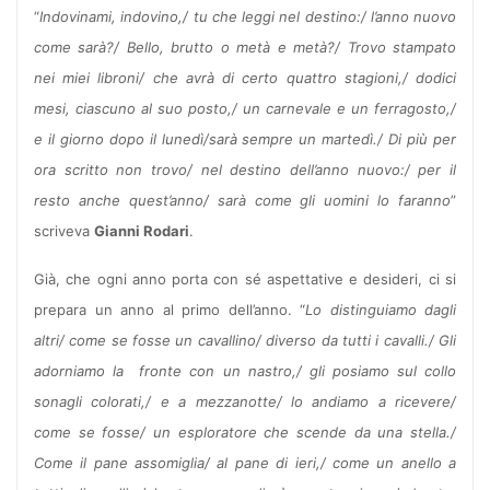
“
Indovinami, indovino,/ tu che leggi nel destino:/ l’anno nuovo
come sarà?/ Bello, brutto o metà e metà?/ Trovo stampato
nei miei libroni/ che avrà di certo quattro stagioni,/ dodici
mesi, ciascuno al suo posto,/ un carnevale e un ferragosto,/
e il giorno dopo il lunedì/sarà sempre un martedì./ Di più per
ora scritto non trovo/ nel destino dell’anno nuovo:/ per il
resto anche quest’anno/ sarà come gli uomini lo faranno
”
scriveva
Gianni Rodari
.
Già, che ogni anno porta con sé aspettative e desideri, ci si
prepara un anno al primo dell’anno. “
Lo distinguiamo dagli
altri/ come se fosse un cavallino/ diverso da tutti i cavalli./ Gli
adorniamo la fronte con un nastro,/ gli posiamo sul collo
sonagli colorati,/ e a mezzanotte/ lo andiamo a ricevere/
come se fosse/ un esploratore che scende da una stella./
Come il pane assomiglia/ al pane di ieri,/ come un anello a