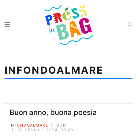
INFONDOALMARE
Sei qui:
Home
Infondoalmare
Vorrei una fredda estate
Buon anno, buona poesia
INFONDOALMARE
GDM
02 GENNAIO 2024, 08:00