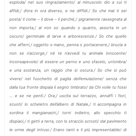
esploda/ nel suo ringraziamento/ al minuscolo dio a cui ti
affidi,/ d’ora in ora diverso, e ne diffidi./ So che mai ti sei
posta/ il come – il dove – il perché,/ pigramente rassegnata al
non importa,/ al non so quando o quanto, assorta in un
oscuro/ germinale di larve e arborescenze./ So che quello
che afferri,/ oggetto o mano, penna o portacenere,/ brucia e
non se n’accorge,/ né te n’avvedi tu animale innocente/
inconsapevole/ di essere un perno e uno sfacelo, un’ombra/
e una sostanza, un raggio che si oscura./ So che si può
vivere/ nel fuochetto di paglia dell’emulazione/ senza che
dalla tua fronte dispaia il segno timbrato/ da Chi volle tu fossi
… e se ne pentì./ Ora,/ uscita sul terrazzo, annaffi i fiori,
scuoti/ lo scheletro dell’albero di Natale,/ ti accompagna in
sordina il mangianastri,/ torni indietro, allo specchio ti
dispiaci,/ ti getti a terra, con lo straccio scrosti/ dal pavimento
le orme degli intrusi./ Erano tanti e il più impresentabile/ di