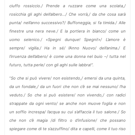
ciuffo rossiccio./ Prende a ruzzare come una scolata,/
rosicchia gli aghi dell’albero…/ Che vorrà,/ da che cosa sarà
punta/ nell’anno successivo?/ Buffoneggia, si fa timida./ Alle
finestre una nera neve./ E la portiera in bianco/ come un
uomo selenico./ «Spegni dunque! Spegni!»/ L’amore è
sempre/ vigilia./ Ha in sé/ l’Anno Nuovo/ dell’anima./ E
l’irruenza dell’albero/ è come una donna nel buio –/ tutta nel
futuro, tutta perle/ con gli aghi sulle labbra!”.
“
So che si può vivere/ non esistendo,/ emersi da una quinta,
da un fondale,/ da un fuori che non c’è se mai nessuno/ l’ha
veduto./ So che si può esistere/ non vivendo,/ con radici
strappate da ogni vento/ se anche non muove foglia e non
un soffio increspa/ l’acqua su cui s’affaccia il tuo salone./ So
che non c’è magia /di filtro o d’infusione/ che possano
spiegare come di te s’azzuffino/ dita e capelli, come il tuo riso