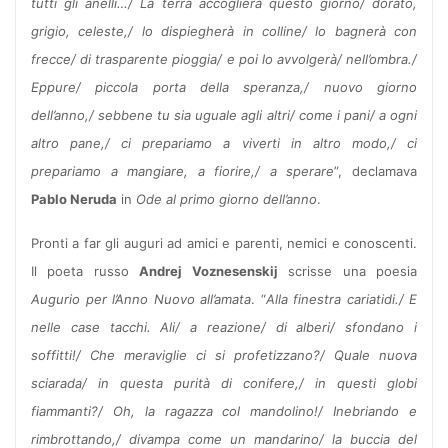
tutti gli anelli…/ La terra accoglierà questo giorno/ dorato,
grigio, celeste,/ lo dispiegherà in colline/ lo bagnerà con
frecce/ di trasparente pioggia/ e poi lo avvolgerà/ nell’ombra./
Eppure/ piccola porta della speranza,/ nuovo giorno
dell’anno,/ sebbene tu sia uguale agli altri/ come i pani/ a ogni
altro pane,/ ci prepariamo a viverti in altro modo,/ ci
prepariamo a mangiare, a fiorire,/ a sperare
”, declamava
Pablo Neruda
in
Ode al primo giorno dell’anno
.
Pronti a far gli auguri ad amici e parenti, nemici e conoscenti.
Il poeta russo
Andrej Voznesenskij
scrisse una poesia
Augurio per l’Anno Nuovo all’amata
. “
Alla finestra cariatidi./ E
nelle case tacchi. Ali/ a reazione/ di alberi/ sfondano i
soffitti!/ Che meraviglie ci si profetizzano?/ Quale nuova
sciarada/ in questa purità di conifere,/ in questi globi
fiammanti?/ Oh, la ragazza col mandolino!/ Inebriando e
rimbrottando,/ divampa come un mandarino/ la buccia del