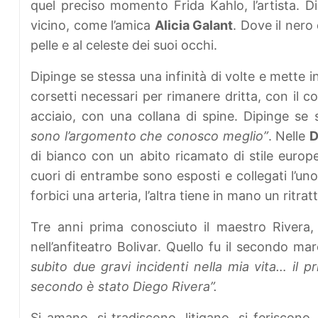
quel preciso momento Frida Kahlo, l’artista. Di
vicino, come l’amica
Alicia Galant
. Dove il nero
pelle e al celeste dei suoi occhi.
Dipinge se stessa una infinità di volte e mette in
corsetti necessari per rimanere dritta, con il co
acciaio, con una collana di spine. Dipinge se
sono l’argomento che conosco meglio”
. Nelle
D
di bianco con un abito ricamato di stile europeo
cuori di entrambe sono esposti e collegati l’uno 
forbici una arteria, l’altra tiene in mano un ritrat
Tre anni prima conosciuto il maestro Rivera,
nell’anfiteatro Bolivar. Quello fu il secondo m
subito due gravi incidenti nella mia vita… il 
secondo è stato Diego Rivera”.
Si amano, si tradiscono, litigano, si feriscono