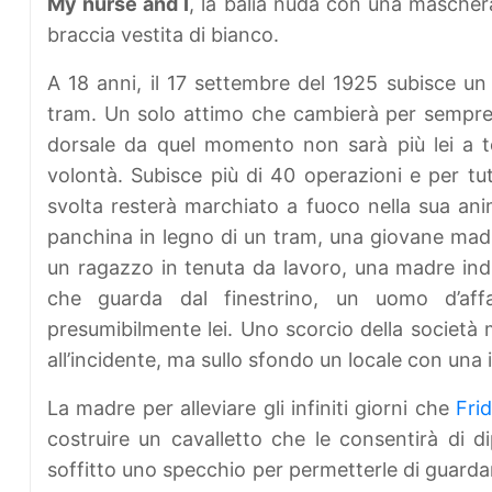
My nurse and I
, la balia nuda con una maschera 
braccia vestita di bianco.
A 18 anni, il 17 settembre del 1925 subisce un t
tram. Un solo attimo che cambierà per sempre la
dorsale da quel momento non sarà più lei a te
volontà. Subisce più di 40 operazioni e per tu
svolta resterà marchiato a fuoco nella sua an
panchina in legno di un tram, una giovane madre
un ragazzo in tenuta da lavoro, una madre india
che guarda dal finestrino, un uomo d’aff
presumibilmente lei. Uno scorcio della società
all’incidente, ma sullo sfondo un locale con una i
La madre per alleviare gli infiniti giorni che
Fri
costruire un cavalletto che le consentirà di 
soffitto uno specchio per permetterle di guardars