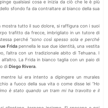
pinge qualsiasi cosa e inizia da ciò che le è più
 dello sfondo fa da contraltare al bianco della sua
 mostra tutto il suo dolore, si raffigura con i suoi
rpo trafitto da frecce, imbrigliato in un tutore di
 stessa perché
“sono così spesso sola e perché
ue Frida
pennella le sue due identità, una vestita
, l’altra con un tradizionale abito di Tehuana. I
all’altro. La Frida in bianco taglia con un paio di
to di
Diego Rivera
.
 mentre lui era intento a dipingere un murales
archio a fuoco della sua vita o come disse lei
“Ho
primo è stato quando un tram mi ha travolto e il
, si allontano, tornano insieme. Si sposano e poi