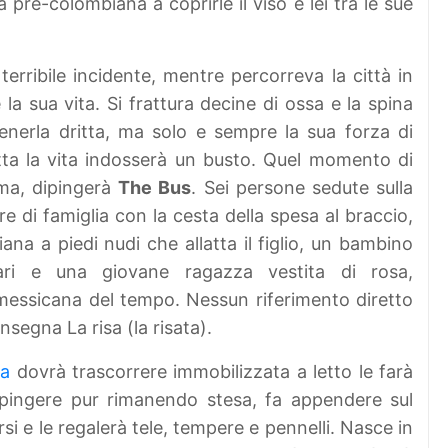
pre-colombiana a coprirle il viso e lei tra le sue
erribile incidente, mentre percorreva la città in
 sua vita. Si frattura decine di ossa e la spina
nerla dritta, ma solo e sempre la sua forza di
tta la vita indosserà un busto. Quel momento di
ima, dipingerà
The Bus
. Sei persone sedute sulla
 di famiglia con la cesta della spesa al braccio,
na a piedi nudi che allatta il figlio, un bambino
ari e una giovane ragazza vestita di rosa,
 messicana del tempo. Nessun riferimento diretto
nsegna La risa (la risata).
da
dovrà trascorrere immobilizzata a letto le farà
dipingere pur rimanendo stesa, fa appendere sul
i e le regalerà tele, tempere e pennelli. Nasce in