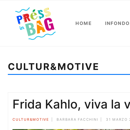
HOME
INFOND
CULTUR&MOTIVE
Sei qui:
Home
Cultur&motive
La vera fotografia d
Frida Kahlo, viva la 
CULTUR&MOTIVE
BARBARA FACCHINI
31 MARZO 