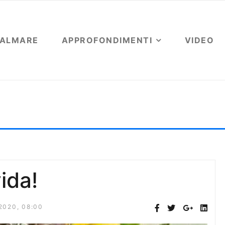
OALMARE
APPROFONDIMENTI
VIDEO
i Gianni Berengo Gardin
vida!
2020, 08:00