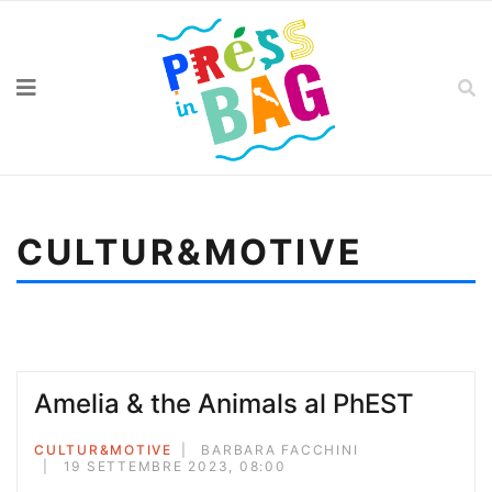
CULTUR&MOTIVE
Sei qui:
Home
Cultur&motive
Sea beach, Ismail Ferdous
Amelia & the Animals al PhEST
CULTUR&MOTIVE
BARBARA FACCHINI
19 SETTEMBRE 2023, 08:00