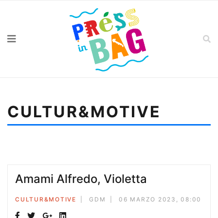
CULTUR&MOTIVE
Sei qui:
Home
Cultur&motive
Ezio Bosso, parlava col cuore sorridendo
Amami Alfredo, Violetta
CULTUR&MOTIVE
GDM
06 MARZO 2023, 08:00