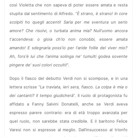
così Violetta che non sapeva di poter essere amata e resta
stupita dal sentimento di Alfredo. “
È strano, è strano! In core
scolpiti ho quegli accenti! Sarìa per me sventura un serio
amore? Che risolvi, o turbata anima mia? Null'uomo ancora
t'accendeva: o gioia ch'io non conobbi, essere amata
amando! E sdegnarla poss'io per l'aride follie del viver mio?
Ah, fors'è lui che l'anima solinga ne' tumulti godea sovente
pingere de' suoi colori occulti!
”.
Dopo il fiasco del debutto Verdi non si scompose, e in una
lettera scrisse “
La traviata, ieri sera, fiasco. La colpa è mia o
dei cantanti? Il tempo giudicherà
”. Il ruolo di protagonista fu
affidato a Fanny Salvini Donatelli, anche se Verdi aveva
espresso parere contrario: era di età troppo avanzata per
quel ruolo, non sarebbe stata credibile. E il baritono Felice
Varesi non si espresse al meglio. Dall’insuccesso al trionfo