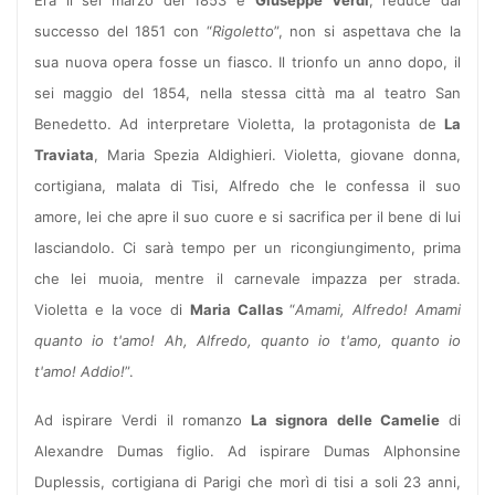
Era il sei marzo del 1853 e
Giuseppe Verdi
, reduce dal
successo del 1851 con “
Rigoletto
”, non si aspettava che la
sua nuova opera fosse un fiasco. Il trionfo un anno dopo, il
sei maggio del 1854, nella stessa città ma al teatro San
Benedetto. Ad interpretare Violetta, la protagonista de
La
Traviata
, Maria Spezia Aldighieri. Violetta, giovane donna,
cortigiana, malata di Tisi, Alfredo che le confessa il suo
amore, lei che apre il suo cuore e si sacrifica per il bene di lui
lasciandolo. Ci sarà tempo per un ricongiungimento, prima
che lei muoia, mentre il carnevale impazza per strada.
Violetta e la voce di
Maria Callas
“
Amami, Alfredo! Amami
quanto io t'amo! Ah, Alfredo, quanto io t'amo, quanto io
t'amo! Addio!
”.
Ad ispirare Verdi il romanzo
La signora delle Camelie
di
Alexandre Dumas figlio. Ad ispirare Dumas Alphonsine
Duplessis, cortigiana di Parigi che morì di tisi a soli 23 anni,