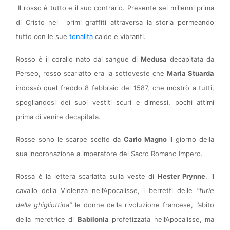
Il rosso è tutto e il suo contrario. Presente sei millenni prima
di Cristo nei
primi graffiti attraversa la storia permeando
tutto con le sue
tonalità
calde e vibranti.
Rosso è il corallo nato dal sangue di
Medusa
decapitata da
Perseo, rosso scarlatto era la sottoveste che
Maria Stuarda
indossò quel freddo 8 febbraio del 1587, che mostrò a tutti,
spogliandosi dei suoi vestiti scuri e dimessi, pochi attimi
prima di venire decapitata.
Rosse sono le scarpe scelte da
Carlo Magno
il giorno della
sua incoronazione a imperatore del Sacro Romano Impero.
Rossa è la lettera scarlatta sulla veste di
Hester Prynne
, il
cavallo della Violenza nell’Apocalisse, i berretti delle
“furie
della ghigliottina”
le donne della rivoluzione francese, l’abito
della meretrice di
Babilonia
profetizzata nell’Apocalisse, ma