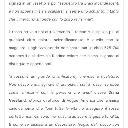
sigillati in un vasetto e poi
“seppellito tra braci incandescenti
e non appena inizia a scaldarsi, si sente uno schianto, intanto
che il mercurio si fonde con lo zolfo in fiamme”.
Il rosso arriva a noi attraversando il tempo e lo spazio più di
qualsiasi altro colore, scientificamente è quello con la
maggiore lunghezza d’onda dominante pari a circa 625-740
nanometri e si dice sia il primo colore che siamo in grado di
distinguere appena nati.
“Il rosso è un grande chiarificatore, luminoso e rivelatore.
Non riesco a immaginare di annoiarmi con il rosso, sarebbe
come annoiarmi con la persona che amo”
diceva
Diana
Vreeland
, storica direttrice di Vogue America che ammise
candidamente che
“per tutta la vita ho inseguito il rosso
perfetto, ma non sono mai riuscita ad avere la giusta tonalità.
È come se dicessi a un decoratore, ‘voglio del rococò con