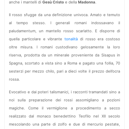
anche i mantelli di
Gesù Cristo
e della
Madonna
.
Il rosso sfugge da una definizione univoca. Amato e temuto
al tempo stesso. I generali romani indossavano il
paludamentum, un mantello rosso scarlatto. E disporre di
quella particolare e vibrante
tonalità
di rosso era costoso
oltre misura. I romani custodivano gelosamente la loro
riserva, prodotta da un minerale proveniente da Sisapus in
Spagna, scortato a vista sino a Roma e pagato una follia, 70
sesterzi per mezzo chilo, pari a dieci volte il prezzo dell’ocra
rossa.
Evocativo e dai poteri talismanici, i racconti tramandati sino a
noi sulla preparazione dei rossi assomigliano a pozioni
magiche. Come il vermiglione a procedimento a secco
realizzato dal monaco benedettino Teofilo nel XII secolo
mescolando una parte di zolfo e due di mercurio pestate,