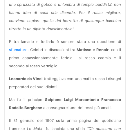
una spruzzata di gotico e un'ombra di tempio buddista’: non
hanno idea di cosa stia dicendo. Per il rosso migliore,
conviene copiare quello del berretto di qualunque bambino
ritratto in un dipinto rinascimentale”.
E tra l’amarlo e l’odiarlo è sempre stata una questione di
sfumature
. Celebri le discussioni tra
Matisse
e
Renoir
, con il
primo appassionatamente fedele
al rosso cadmio e il
secondo al rosso vermiglio.
Leonardo da Vinci
tratteggiava con una matita rossa i disegni
preparatori dei suoi dipinti.
Ma fu il principe
Scipione Luigi Marcantonio Francesco
Rodolfo Borghese
a consegnarci uno dei rossi più amati.
Il 31 gennaio del 1907 sulla prima pagina del quotidiano
francese
Le Matin
fu lanciata una sfida
“C’è qualcuno che