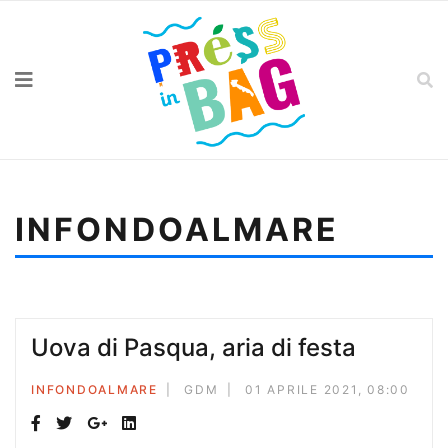
INFONDOALMARE
Sei qui:
Home
Infondoalmare
Cerco il cielo
Uova di Pasqua, aria di festa
INFONDOALMARE
GDM
01 APRILE 2021, 08:00