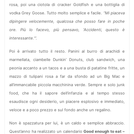
rosa, poi una ciotola di cracker Goldfish e una bottiglia di
vodka Grey Goose. Tutto molto semplice e facile.
“Mi piaceva
dipingere velocemente, qualcosa che posso fare in poche
ore. Più lo facevo, più pensavo, 'Accidenti, questo è
interessante.'“.
Poi è arrivato tutto il resto. Panini al burro di arachidi e
marmellata, ciambelle Dunkin’ Donuts, club sandwich, una
peonia accanto a un tacos e a una busta di patatine fritte, un
mazzo di tulipani rosa a far da sfondo ad un Big Mac e
all’immancabile piccola macchinina verde. Sempre e solo junk
food, che ha il sapore dell’infanzia e al tempo stesso
esaudisce ogni desiderio, un piacere esplosivo e immediato,
veloce e a poco prezzo e sul fondo anche un regalino.
Non è spazzatura per lui, è un caldo e semplice abbraccio.
Quest’anno ha realizzato un calendario
Good enough to eat –