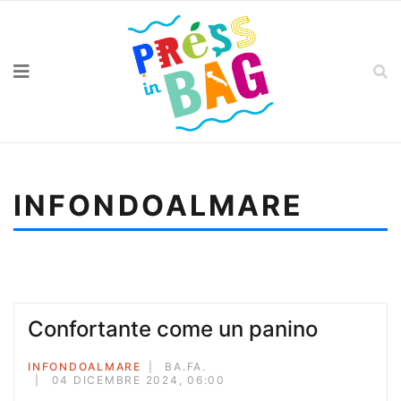
INFONDOALMARE
Sei qui:
Home
Infondoalmare
Confortante come un panino
Confortante come un panino
INFONDOALMARE
BA.FA.
04 DICEMBRE 2024, 06:00