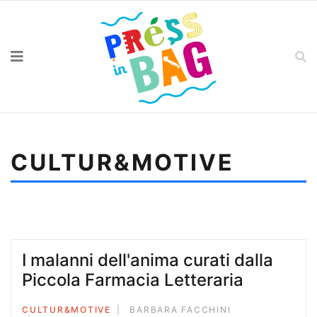
CULTUR&MOTIVE
Sei qui:
Home
Cultur&motive
Campagna romana, le terre desolate
I malanni dell'anima curati dalla
Piccola Farmacia Letteraria
CULTUR&MOTIVE
BARBARA FACCHINI