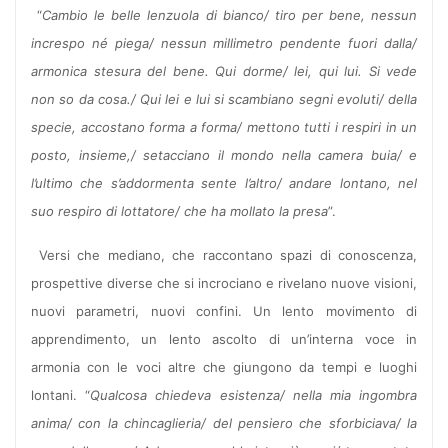
“
Cambio le belle lenzuola di bianco/ tiro per bene, nessun
increspo né piega/ nessun millimetro pendente fuori dalla/
armonica stesura del bene. Qui dorme/ lei, qui lui. Si vede
non so da cosa./ Qui lei e lui si scambiano segni evoluti/ della
specie, accostano forma a forma/ mettono tutti i respiri in un
posto, insieme,/ setacciano il mondo nella camera buia/ e
l’ultimo che s’addormenta sente l’altro/ andare lontano, nel
suo respiro di lottatore/ che ha mollato la presa
”.
Versi che mediano, che raccontano spazi di conoscenza,
prospettive diverse che si incrociano e rivelano nuove visioni,
nuovi parametri, nuovi confini. Un lento movimento di
apprendimento, un lento ascolto di un’interna voce in
armonia con le voci altre che giungono da tempi e luoghi
lontani. “
Qualcosa chiedeva esistenza/ nella mia ingombra
anima/ con la chincaglieria/ del pensiero che sforbiciava/ la