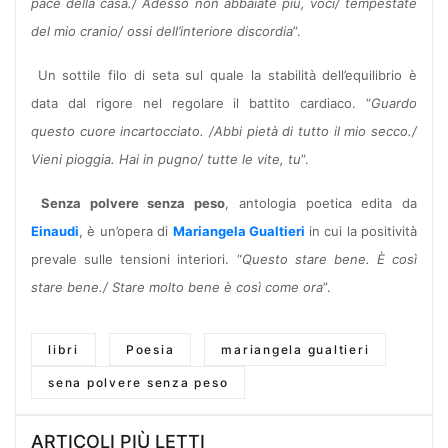
pace della casa./ Adesso non abbaiate più, voci/ tempestate
del mio cranio/ ossi dell’interiore discordia
”.
Un sottile filo di seta sul quale la stabilità dell’equilibrio è
data dal rigore nel regolare il battito cardiaco. “
Guardo
questo cuore incartocciato. /Abbi pietà di tutto il mio secco./
Vieni pioggia. Hai in pugno/ tutte le vite, tu
”.
Senza polvere senza peso
, antologia poetica edita da
Einaudi
, è un’opera di
Mariangela Gualtieri
in cui la positività
prevale sulle tensioni interiori. “
Questo stare bene. È così
stare bene./ Stare molto bene è così come ora
”.
libri
Poesia
mariangela gualtieri
sena polvere senza peso
ARTICOLI PIÙ LETTI