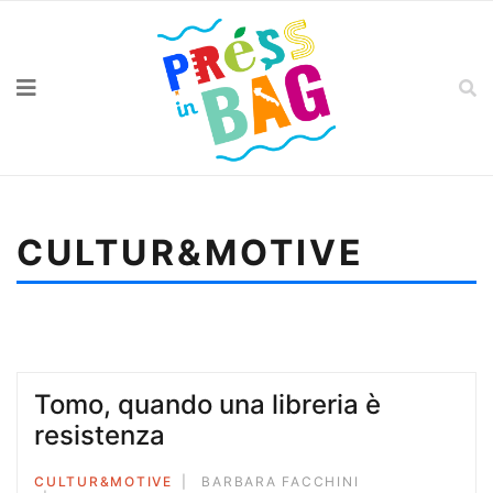
CULTUR&MOTIVE
Sei qui:
Home
Cultur&motive
Erica Mou, tensione emozionale
Tomo, quando una libreria è
resistenza
CULTUR&MOTIVE
BARBARA FACCHINI