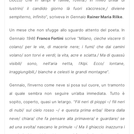
lustrini/ il candido giorno là fuori s’accresce,/ diviene
sempiterno, infinito
”, scriveva in
Gennaio
Rainer Maria Rilke
.
Un mese che non sfugge allo sguardo attento del poeta. In
Gennaio 1946
Franco Fortini
scrive “
Milano, cieche viscere ti
colano/ per le vie, di macerie nere; i fumi/ che dai camini
volano/ son torvi e verdi; la vita, acre e sciatta./ Ma di quassù
visibili/ sono, nell'aria netta, l'Alpi. Ecco/ lontane,
irraggiungibili,/ bianche e celesti le grandi montagne
”.
Gennaio, l’inverno come neve si posa sul cuore, un tramonto
al quale sembra non seguire un’alba immediata. Tutto è
sopito, coperto, quasi un letargo. “
Fili neri di pioppi –/ fili neri
di nubi/ sul cielo rosso –/ e questa prima erba/ libera dalla
neve/ chiara/ che fa pensare alla primavera/ e guardare/ se
ad una svolta/ nascano le primule –/ Ma il ghiaccio inazzurra i