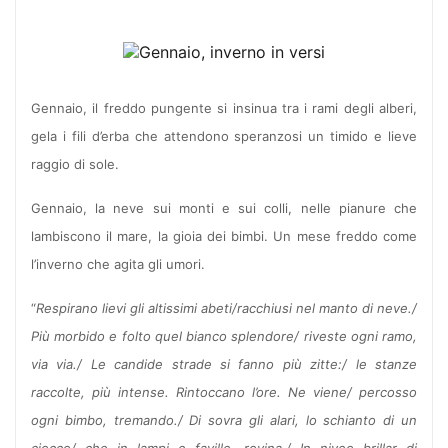
Gennaio, il freddo pungente si insinua tra i rami degli alberi,
gela i fili d’erba che attendono speranzosi un timido e lieve
raggio di sole.
Gennaio, la neve sui monti e sui colli, nelle pianure che
lambiscono il mare, la gioia dei bimbi. Un mese freddo come
l’inverno che agita gli umori.
“
Respirano lievi gli altissimi abeti/racchiusi nel manto di neve./
Più morbido e folto quel bianco splendore/ riveste ogni ramo,
via via./ Le candide strade si fanno più zitte:/ le stanze
raccolte, più intense. Rintoccano l’ore. Ne viene/ percosso
ogni bimbo, tremando./ Di sovra gli alari, lo schianto di un
ciocco/ che in lampi e faville, rovina./ In niveo brillar di