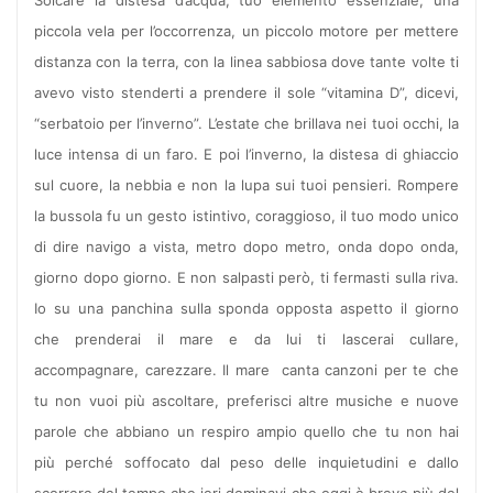
Solcare la distesa d’acqua, tuo elemento essenziale, una
piccola vela per l’occorrenza, un piccolo motore per mettere
distanza con la terra, con la linea sabbiosa dove tante volte ti
avevo visto stenderti a prendere il sole “vitamina D”, dicevi,
“serbatoio per l’inverno”. L’estate che brillava nei tuoi occhi, la
luce intensa di un faro. E poi l’inverno, la distesa di ghiaccio
sul cuore, la nebbia e non la lupa sui tuoi pensieri. Rompere
la bussola fu un gesto istintivo, coraggioso, il tuo modo unico
di dire navigo a vista, metro dopo metro, onda dopo onda,
giorno dopo giorno. E non salpasti però, ti fermasti sulla riva.
Io su una panchina sulla sponda opposta aspetto il giorno
che prenderai il mare e da lui ti lascerai cullare,
accompagnare, carezzare. Il mare canta canzoni per te che
tu non vuoi più ascoltare, preferisci altre musiche e nuove
parole che abbiano un respiro ampio quello che tu non hai
più perché soffocato dal peso delle inquietudini e dallo