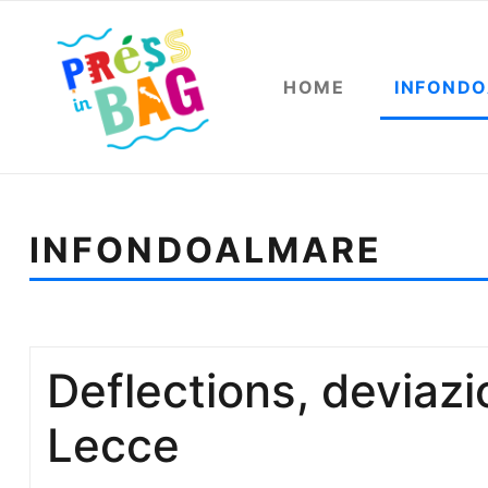
HOME
INFOND
INFONDOALMARE
Sei qui:
Home
Infondoalmare
Sdoppiata
Deflections, deviazi
Lecce