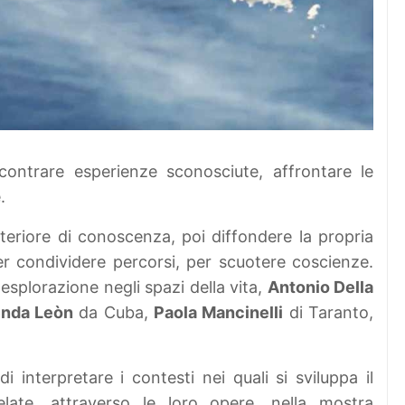
ontrare esperienze sconosciute, affrontare le
.
eriore di conoscenza, poi diffondere la propria
r condividere percorsi, per scuotere coscienze.
esplorazione negli spazi della vita,
Antonio Della
enda Leòn
da Cuba,
Paola Mancinelli
di Taranto,
i interpretare i contesti nei quali si sviluppa il
late, attraverso le loro opere, nella mostra