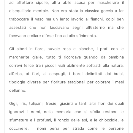
ad affettare cipolle, altra abile scusa per mascherare il
disequilibrio mentale. Non era stata la classica goccia a far
traboccare il vaso ma un lento lavorio ai fianchi, colpi ben
assestati che non lasciavano segni all’esterno ma che
facevano crollare difese fino ad allo sfinimento.
Gli alberi in fiore, nuvole rosa e bianche, i prati con le
margherite gialle, tutto ti ricordava quando da bambina
correvi felice tra i piccoli viali abilmente sottratti alla natura,
all’erba, ai fiori, ai cespugli, i bordi delimitati dai bulbi,
tipologie diverse per fioriture stagionali per colorare i mesi
dell’anno.
Gigli, iris, tulipani, fresie, giacinti e tanti altri fiori dei quali
ignoravi i nomi, nella memoria che si sfolla restano le
sfumature e i profumi, il ronzio delle api, e le chiocciole, le
coccinelle. I nomi persi per strada come le persone